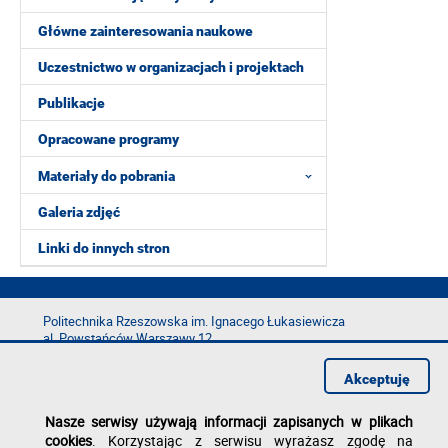
Główne zainteresowania naukowe
Uczestnictwo w organizacjach i projektach
Publikacje
Opracowane programy
Materiały do pobrania
Galeria zdjęć
Linki do innych stron
Politechnika Rzeszowska im. Ignacego Łukasiewicza
al. Powstańców Warszawy 12
35-029 Rzeszów
Akceptuję
tel.: +48 17 865 11 00
fax: +48 17 854 12 60
Nasze serwisy używają informacji zapisanych w plikach
e-mail:
kancelaria@prz.edu.pl
cookies
. Korzystając z serwisu wyrażasz zgodę na