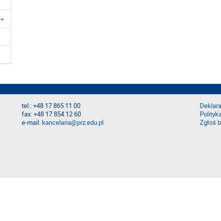
tel.: +48 17 865 11 00
Deklara
fax: +48 17 854 12 60
Polityk
e-mail:
kancelaria@prz.edu.pl
Zgłoś b