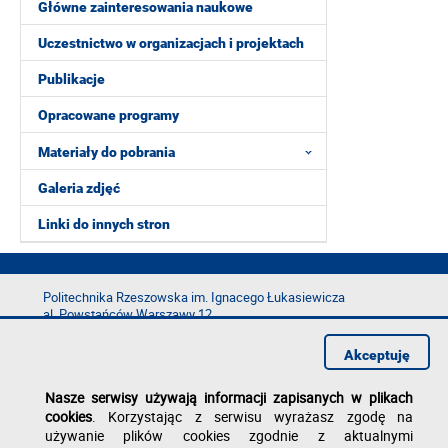
Główne zainteresowania naukowe
Uczestnictwo w organizacjach i projektach
Publikacje
Opracowane programy
Materiały do pobrania
Galeria zdjęć
Linki do innych stron
Politechnika Rzeszowska im. Ignacego Łukasiewicza
al. Powstańców Warszawy 12
35-029 Rzeszów
Akceptuję
tel.: +48 17 865 11 00
fax: +48 17 854 12 60
Nasze serwisy używają informacji zapisanych w plikach
e-mail:
kancelaria@prz.edu.pl
cookies
. Korzystając z serwisu wyrażasz zgodę na
Deklaracja dostępności
używanie plików cookies zgodnie z aktualnymi
Polityka prywatności